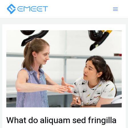
Main
跳
Post
至
navigation
Menu
主
要
內
容
What do aliquam sed fringilla