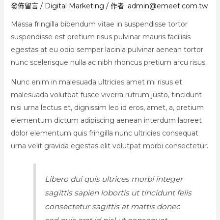
發佈留言
/
Digital Marketing
/ 作者:
admin@emeet.com.tw
Massa fringilla bibendum vitae in suspendisse tortor
suspendisse est pretium risus pulvinar mauris facilisis
egestas at eu odio semper lacinia pulvinar aenean tortor
nunc scelerisque nulla ac nibh rhoncus pretium arcu risus.
Nunc enim in malesuada ultricies amet mi risus et
malesuada volutpat fusce viverra rutrum justo, tincidunt
nisi urna lectus et, dignissim leo id eros, amet, a, pretium
elementum dictum adipiscing aenean interdum laoreet
dolor elementum quis fringilla nunc ultricies consequat
urna velit gravida egestas elit volutpat morbi consectetur.
Libero dui quis ultrices morbi integer
sagittis sapien lobortis ut tincidunt felis
consectetur sagittis at mattis donec