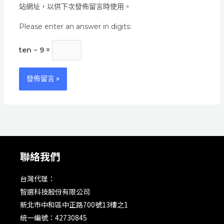
址
站網址，以供下次發佈留言時使用。
*
Please enter an answer in digits:
ten − 9 =
Alternative:
聯絡我們
台灣代理：
智選科技股份有限公司
新北市中和區中正路700號13樓之1
統一編號：42730845