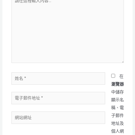
在
這
裡
輸
入
內
容...
姓
在
名
瀏覽器
*
中儲存
電
顯示名
子
稱、電
郵
網
子郵件
件
站
地址及
地
網
個人網
址